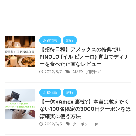
お得情報
旅行
【招待日和】アメックスの特典でIL
PINOLO (イル ピノーロ) 青山でディナ
ーを食べた正直なレビュー
2022/6/7
AMEX
,
招待日和
お得情報
旅行
【一休×Amex 裏技?】本当は教えたく
ない100名限定の3000円クーポンをほ
ぼ確実に使う方法
2022/6/5
クーポン
,
一休