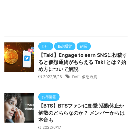
DeFi
仮想通貨
副業
【Taki】Engage to earn SNSに投稿す
ると仮想通貨がもらえる Taki とは？始
め方について解説
2022/6/18
Defi
,
仮想通貨
お得情報
【BTS】BTSファンに衝撃 活動休止か
解散のどちらなのか？ メンバーからは
本音も
2022/6/17