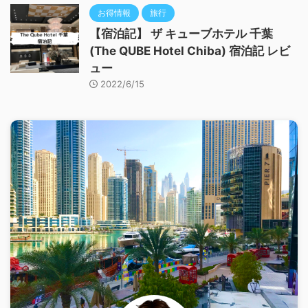
お得情報
旅行
【宿泊記】 ザ キューブホテル 千葉
(The QUBE Hotel Chiba) 宿泊記 レビ
ュー
2022/6/15