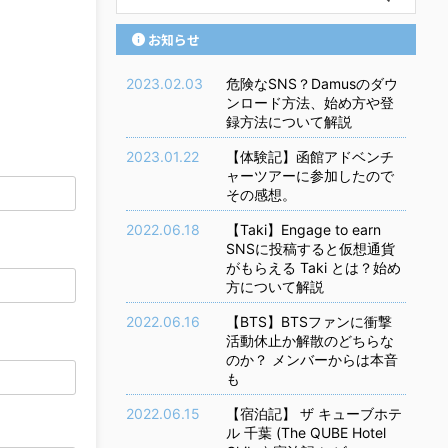
お知らせ
2023.02.03
危険なSNS？Damusのダウ
ンロード方法、始め方や登
録方法について解説
2023.01.22
【体験記】函館アドベンチ
ャーツアーに参加したので
その感想。
2022.06.18
【Taki】Engage to earn
SNSに投稿すると仮想通貨
がもらえる Taki とは？始め
方について解説
2022.06.16
【BTS】BTSファンに衝撃
活動休止か解散のどちらな
のか？ メンバーからは本音
も
2022.06.15
【宿泊記】 ザ キューブホテ
ル 千葉 (The QUBE Hotel