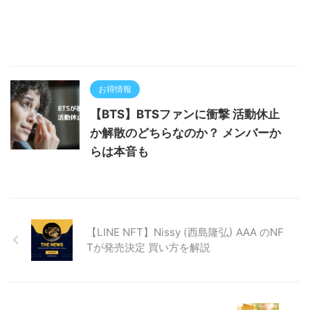
お得情報
【BTS】BTSファンに衝撃 活動休止
か解散のどちらなのか？ メンバーか
らは本音も
【LINE NFT】Nissy (西島隆弘) AAA のNF
Tが発売決定 買い方を解説